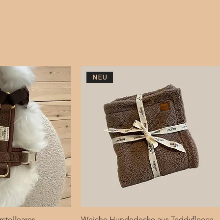
NEU
stellbares
lansicht
Weiche Hundedecke aus Teddyfleece
Schnellansicht