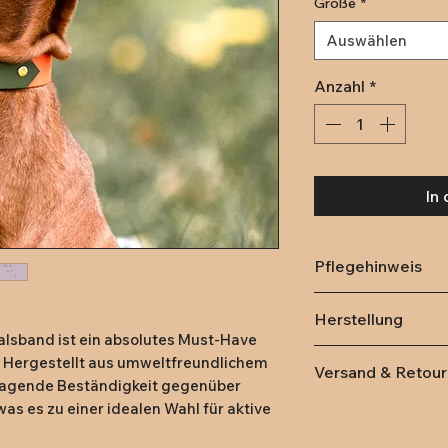
Größe
*
Auswählen
Anzahl
*
In
Pflegehinweis
Das Material ist s
Herstellung
kannst Dein Prod
lsband ist ein absolutes Must-Have 
Die Beschläge si
Herstellungsland
. Hergestellt aus umweltfreundlichem 
Versand & Retou
Durch mechanisch
rragende Beständigkeit gegenüber 
der Oberfläche im
s es zu einer idealen Wahl für aktive 
Lieferung
innerha
Gebrauchsspuren
Deutschland (DPD