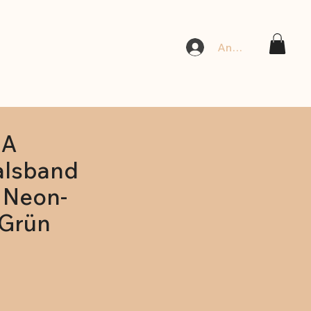
Anmelden
NA
lsband
 Neon-
Grün
Sale-
Preis