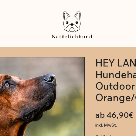
HEY LA
Hundeha
Outdoor
Orange/
ab
46,90€
inkl. MwSt.