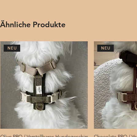
Ähnliche Produkte
NEU
NEU
Olive PRO / Verstellbares Hundegeschirr
Schnellansicht
Chocolate PRO / Ver
Schnel