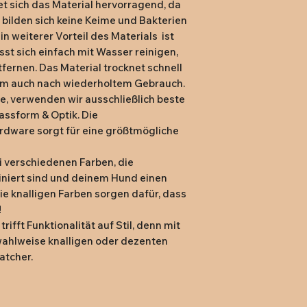
t sich das Material hervorragend, da 
79,- kostenlose L
bilden sich keine Keime und Bakterien 
Rückversand:
Rüc
n weiterer Vorteil des Materials  ist 
14 Tagen nach Er
sst sich einfach mit Wasser reinigen, 
Rücksendung an
ernen. Das Material trocknet schnell 
(vorfrankiertes 
rm auch nach wiederholtem Gebrauch.

Versand mit eige
, verwenden wir ausschließlich beste 
assform & Optik. Die 
dware sorgt für eine größtmögliche 
 verschiedenen Farben, die 
niert sind und deinem Hund einen 
ie knalligen Farben sorgen dafür, dass 


rifft Funktionalität auf Stil, denn mit 
wahlweise knalligen oder dezenten 
atcher.