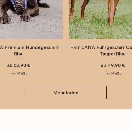
Schnellansicht
Schnellansicht
 Premium Hundegeschirr
HEY LANA Führgeschirr Ou
Blau
Taupe/Blau
Sale-Preis
Sale-Preis
ab
52,90 €
ab
49,90 €
inkl. MwSt.
inkl. MwSt.
Mehr laden