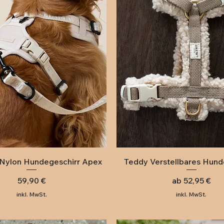
Schnellansicht
Schnellansicht
Nylon Hundegeschirr Apex
Teddy Verstellbares Hund
Preis
Sale-Preis
59,90 €
ab
52,95 €
inkl. MwSt.
inkl. MwSt.