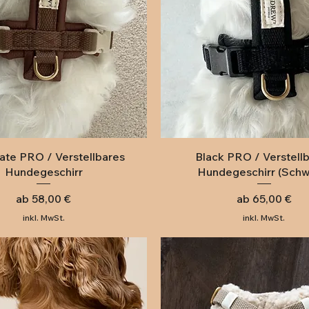
Schnellansicht
Schnellansicht
ate PRO / Verstellbares
Black PRO / Verstell
Hundegeschirr
Hundegeschirr (Schw
Sale-Preis
Sale-Preis
ab
58,00 €
ab
65,00 €
inkl. MwSt.
inkl. MwSt.