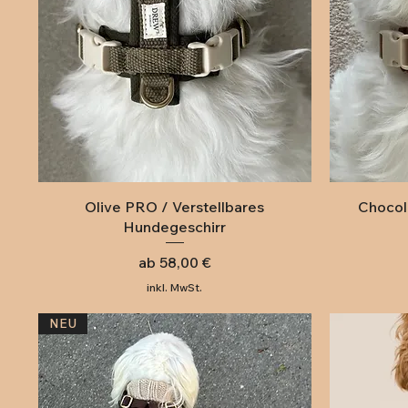
Schnellansicht
Olive PRO / Verstellbares
Chocol
Hundegeschirr
Sale-Preis
ab
58,00 €
inkl. MwSt.
NEU