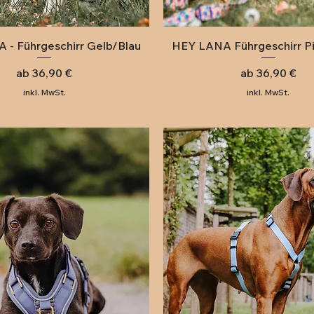
Schnellansicht
Schnellansicht
 - Führgeschirr Gelb/Blau
HEY LANA Führgeschirr Pi
Sale-Preis
Sale-Preis
ab
36,90 €
ab
36,90 €
inkl. MwSt.
inkl. MwSt.