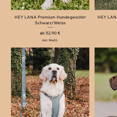
Schnellansicht
HEY LANA Premium Hundegeschirr
HEY LANA
Schwarz/Weiss
Sale-Preis
ab
52,90 €
inkl. MwSt.