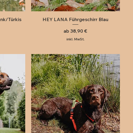
Schnellansicht
nk/Türkis
HEY LANA Führgeschirr Blau
Sale-Preis
ab
38,90 €
inkl. MwSt.