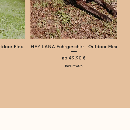
Schnellansicht
tdoor Flex
HEY LANA Führgeschirr - Outdoor Flex
Sale-Preis
ab
49,90 €
inkl. MwSt.