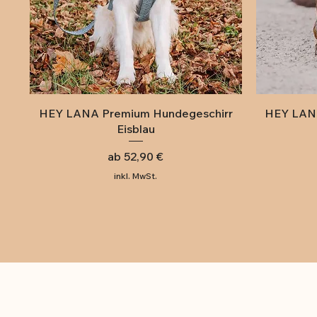
Schnellansicht
HEY LANA Premium Hundegeschirr
HEY LANA
Eisblau
Sale-Preis
ab
52,90 €
inkl. MwSt.