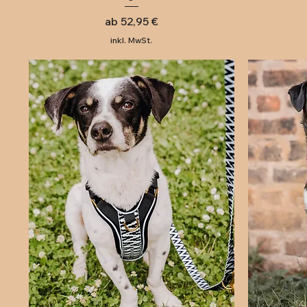
Sale-Preis
ab
52,95 €
inkl. MwSt.