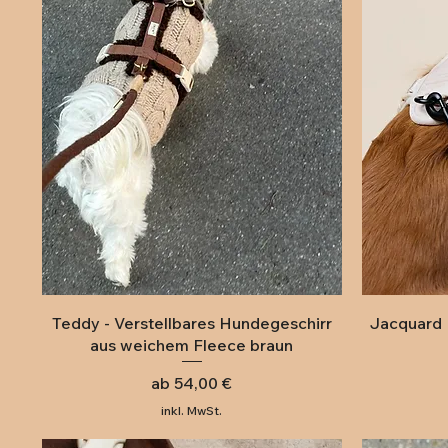
Schnellansicht
Teddy - Verstellbares Hundegeschirr
Jacquard 
aus weichem Fleece braun
Sale-Preis
ab
54,00 €
inkl. MwSt.