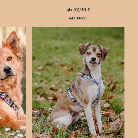
Sale-Preis
ab
52,90 €
inkl. MwSt.