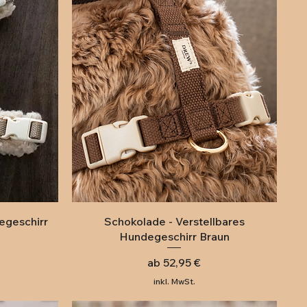
Schnellansicht
egeschirr
Schokolade - Verstellbares
Hundegeschirr Braun
Sale-Preis
ab
52,95 €
inkl. MwSt.