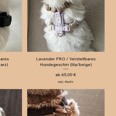
Schnellansicht
bares
Lavender PRO / Verstellbares
arz)
Hundegeschirr (lila/beige)
Sale-Preis
ab
65,00 €
inkl. MwSt.