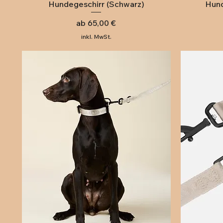
Hundegeschirr (Schwarz)
Hund
Sale-Preis
ab
65,00 €
inkl. MwSt.