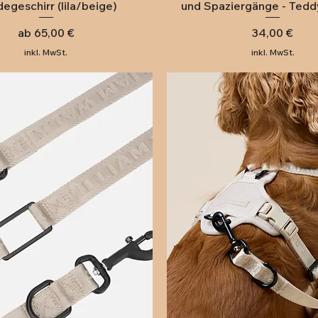
egeschirr (lila/beige)
und Spaziergänge - Tedd
Sale-Preis
Preis
ab
65,00 €
34,00 €
inkl. MwSt.
inkl. MwSt.