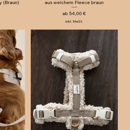
y (Braun)
aus weichem Fleece braun
Sale-Preis
ab
54,00 €
inkl. MwSt.