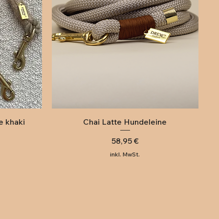
Schnellansicht
e khaki
Chai Latte Hundeleine
Preis
58,95 €
inkl. MwSt.