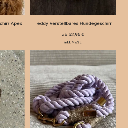
Schnellansicht
chirr Apex
Teddy Verstellbares Hundegeschirr
Sale-Preis
ab
52,95 €
inkl. MwSt.