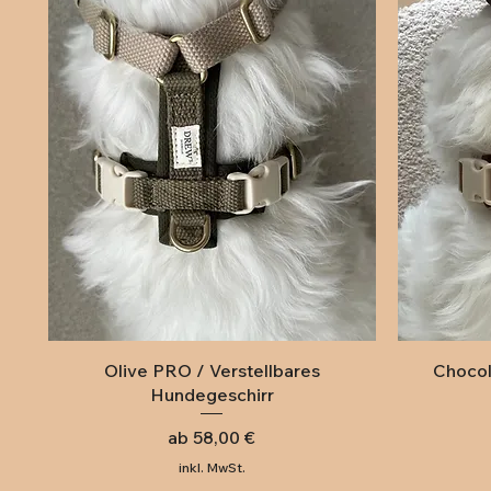
Schnellansicht
Olive PRO / Verstellbares
Chocol
Hundegeschirr
Sale-Preis
ab
58,00 €
inkl. MwSt.