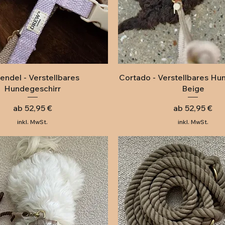
Schnellansicht
Schnellansicht
endel - Verstellbares
Cortado - Verstellbares Hu
Hundegeschirr
Beige
Sale-Preis
Sale-Preis
ab
52,95 €
ab
52,95 €
inkl. MwSt.
inkl. MwSt.