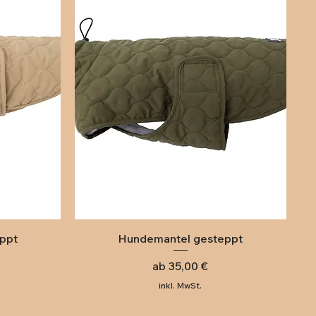
Schnellansicht
ppt
Hundemantel gesteppt
Sale-Preis
ab
35,00 €
inkl. MwSt.