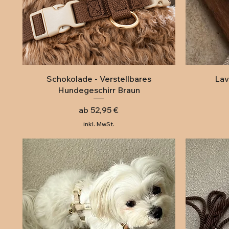
Schnellansicht
Schokolade - Verstellbares
Lav
Hundegeschirr Braun
Sale-Preis
ab
52,95 €
inkl. MwSt.