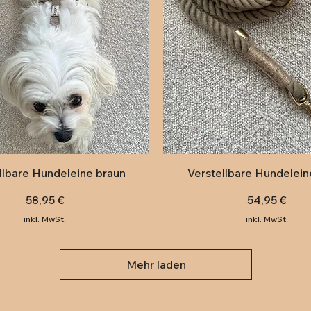
Schnellansicht
Schnellansicht
llbare Hundeleine braun
Verstellbare Hundelein
Preis
Preis
58,95 €
54,95 €
inkl. MwSt.
inkl. MwSt.
Mehr laden