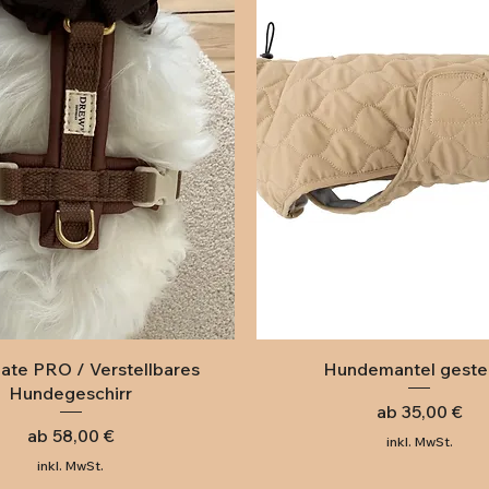
Schnellansicht
Schnellansicht
ate PRO / Verstellbares
Hundemantel geste
Hundegeschirr
Sale-Preis
ab
35,00 €
Sale-Preis
ab
58,00 €
inkl. MwSt.
inkl. MwSt.