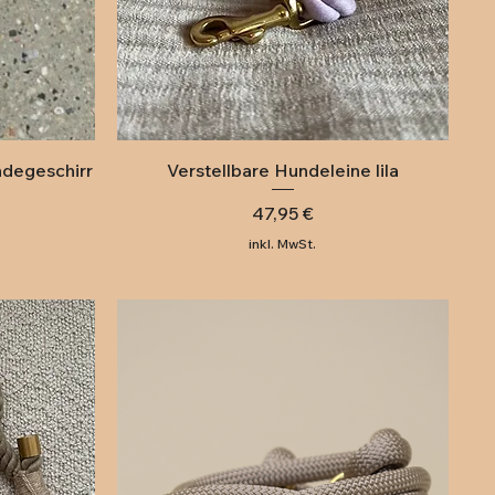
Schnellansicht
ndegeschirr
Verstellbare Hundeleine lila
Preis
47,95 €
inkl. MwSt.