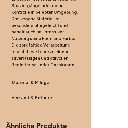
Spaziergänge oder mehr
Kontrolle in belebter Umgebung.
Das vegane Material ist
besonders pflegeleicht und
behält auch bei intensiver
Nutzung seine Form und Farbe.
Die sorgfältige Verarbeitung
macht diese Leine zu einem
zuverlässigen und stilvollen
Begleiter bei jeder Gassirunde.
Material & Pflege
Material:
Versand & Retoure
Hochwertiges Jacquard
Nylonband
Lieferung
innerhalb von
Schwarze Aluminium-
Österreich und Deutschland
Beschläge
(DPD): Versandkosten 9,95€
Ähnliche Produkte
Pflege: