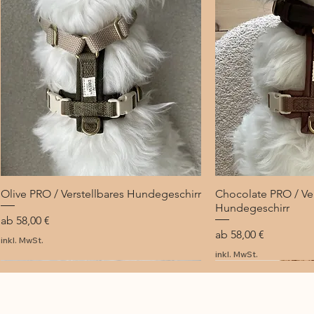
Olive PRO / Verstellbares Hundegeschirr
Schnellansicht
Chocolate PRO / Ver
Schnel
Hundegeschirr
Sale-Preis
ab
58,00 €
Sale-Preis
ab
58,00 €
inkl. MwSt.
inkl. MwSt.
NEU
NEU