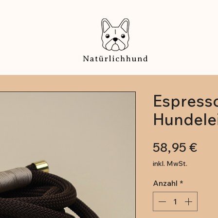
Espress
Hundele
Pre
58,95 €
inkl. MwSt.
Anzahl
*