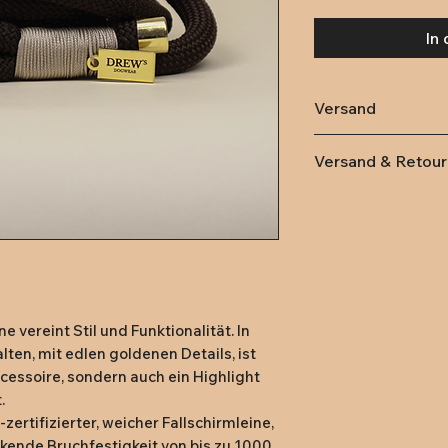
In
Versand
Versandkostenfre
Versand & Retou
Lieferung
innerha
Deutschland (DPD
79,- kostenlose L
Rückversand:
Rüc
14 Tagen nach Er
Rücksendung an
vereint Stil und Funktionalität. In
(vorfrankiertes 
ten, mit edlen goldenen Details, ist
Versand mit eige
ccessoire, sondern auch ein Highlight
.
rtifizierter, weicher Fallschirmleine,
ckende Bruchfestigkeit von bis zu 1000