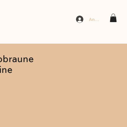
Anmelden
obraune
ine
is