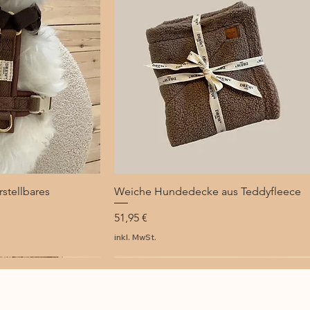
stellbares
lansicht
Weiche Hundedecke aus Teddyfleece
Schnellansicht
Preis
51,95 €
inkl. MwSt.
NEU