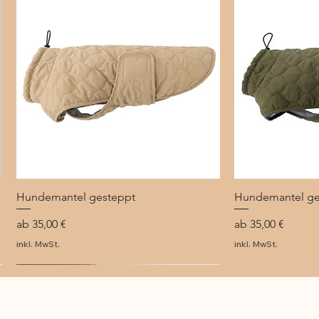
Hundemantel gesteppt
Schnellansicht
Hundemantel ge
Sch
Sale-Preis
Sale-Preis
ab
35,00 €
ab
35,00 €
inkl. MwSt.
inkl. MwSt.
NEU
NEU