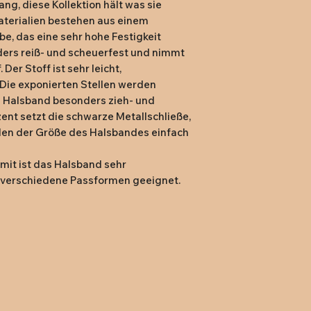
g, diese Kollektion hält was sie 
Durch mechanisch
14 Tagen nach Er
aterialien bestehen aus einem 
der Oberfläche im
Rücksendung an
, das eine sehr hohe Festigkeit 
Gebrauchsspuren
(vorfrankiertes 
ders reiß- und scheuerfest und nimmt 
Versand mit eige
Der Stoff ist sehr leicht, 
 Die exponierten Stellen werden 
s Halsband besonders zieh- und 
ent setzt die schwarze Metallschließe, 
len der Größe des Halsbandes einfach 
mit ist das Halsband sehr 
e verschiedene Passformen geeignet.