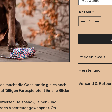
Auswählen
Anzahl
*
In
Pflegehinweis
Dieses Produkt is
Herstellung
maschinenwaschba
Wäschenetz, um 
Herstellungsland
Versand & Retou
und der Waschmas
ion macht die Gassirunde gleich noch 
nicht zu oft wasc
fälligen Farbspiel zieht ihr alle Blicke 
Lieferung
innerha
dadurch verblass
Deutschland (DPD
zierten Halsband-, Leinen- und 
Handwäsche.
79,- kostenlose L
 jedes Abenteuer gewappnet. Ob 
Die Beschläge si
Rückversand:
Rüc