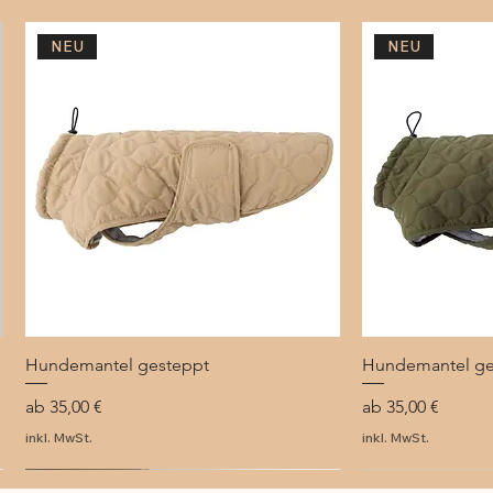
NEU
NEU
Hundemantel gesteppt
Schnellansicht
Hundemantel ge
Sch
Sale-Preis
Sale-Preis
ab
35,00 €
ab
35,00 €
inkl. MwSt.
inkl. MwSt.