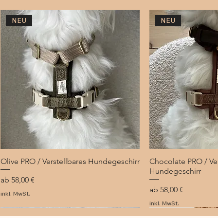
NEU
NEU
Olive PRO / Verstellbares Hundegeschirr
Schnellansicht
Chocolate PRO / Ver
Schnel
Hundegeschirr
Sale-Preis
ab
58,00 €
Sale-Preis
ab
58,00 €
inkl. MwSt.
inkl. MwSt.