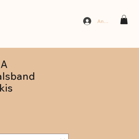
Anmelden
NA
lsband
kis
Sale-
Preis