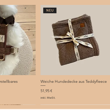
NEU
stellbares
lansicht
Weiche Hundedecke aus Teddyfleece
Schnellansicht
Preis
51,95 €
inkl. MwSt.