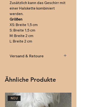
Zusätzlich kann das Geschirr mit
einer Halskette kombiniert
werden.
Größen
XS: Breite 1,5 cm
S: Breite 1,5 cm
M: Breite 2 cm
L: Breite 2 cm
Versand & Retoure
Lieferung
innerhalb von
Österreich und Deutschland
(DPD): Versandkosten 9,95€
Ähnliche Produkte
(ab 79,- kostenlose Lieferung)
Rückversand:
Rücksendungen
innerhalb von 14 Tagen nach
NEU
Erhalt. Anmeldung der
Rücksendung an