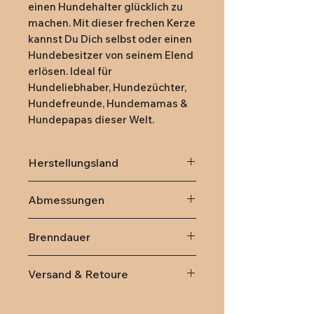
einen Hundehalter glücklich zu 
machen. Mit dieser frechen Kerze 
kannst Du Dich selbst oder einen 
Hundebesitzer von seinem Elend 
erlösen. Ideal für 
Hundeliebhaber, Hundezüchter, 
Hundefreunde, Hundemamas & 
Hundepapas dieser Welt.
Herstellungsland
Deutschland
Abmessungen
9,2 x 7,3 x 9,2 cm (3,6 x 2,9 x
Brenndauer
3,6 in)
70 Stunden
Versand & Retoure
Lieferung
innerhalb von